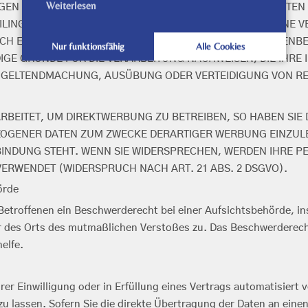
Weiterlesen
GEN DIE VERARBEITUNG IHRER PERSONENBEZOGENEN DATEN 
LING. DIE JEWEILIGE RECHTSGRUNDLAGE, AUF DENEN EINE 
H EINLEGEN, WERDEN WIR IHRE BETROFFENEN PERSONENBE
Nur funktionsfähig
Alle Cookies
GE GRÜNDE FÜR DIE VERARBEITUNG NACHWEISEN, DIE IHRE I
R GELTENDMACHUNG, AUSÜBUNG ODER VERTEIDIGUNG VON R
EITET, UM DIREKTWERBUNG ZU BETREIBEN, SO HABEN SIE D
OGENER DATEN ZUM ZWECKE DERARTIGER WERBUNG EINZULEGE
RBINDUNG STEHT. WENN SIE WIDERSPRECHEN, WERDEN IHRE
RWENDET (WIDERSPRUCH NACH ART. 21 ABS. 2 DSGVO).
örde
etroffenen ein Beschwerderecht bei einer Aufsichtsbehörde, in
er des Orts des mutmaßlichen Verstoßes zu. Das Beschwerderec
elfe.
rer Einwilligung oder in Erfüllung eines Vertrags automatisiert v
lassen. Sofern Sie die direkte Übertragung der Daten an einen 