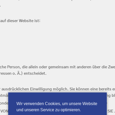
.
auf dieser Website ist:
tische Person, die allein oder gemeinsam mit anderen über die Z
essen o. Ä.) entscheidet.
ausdrücklichen Einwilligung möglich. Sie können eine bereits ert
htmäßigkeit der bis zum Widerruf erfolgten Datenverarbeitung b
onderen Fällen sowie gegen Direktwerbung (Art. 21 DSGVO)
Wir verwenden Cookies, um unsere Website
und unseren Service zu optimieren.
 ART. 6 ABS. 1 LIT. E ODER F DSGVO ERFOLGT, HABEN SIE 