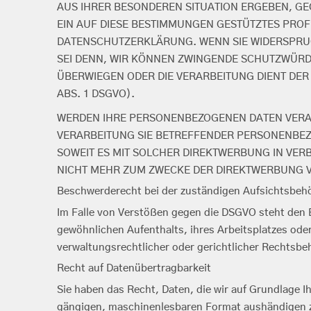
AUS IHRER BESONDEREN SITUATION ERGEBEN, GE
EIN AUF DIESE BESTIMMUNGEN GESTÜTZTES PROFI
DATENSCHUTZERKLÄRUNG. WENN SIE WIDERSPRUC
SEI DENN, WIR KÖNNEN ZWINGENDE SCHUTZWÜRDI
ÜBERWIEGEN ODER DIE VERARBEITUNG DIENT DE
ABS. 1 DSGVO).
WERDEN IHRE PERSONENBEZOGENEN DATEN VERARB
VERARBEITUNG SIE BETREFFENDER PERSONENBEZ
SOWEIT ES MIT SOLCHER DIREKTWERBUNG IN VE
NICHT MEHR ZUM ZWECKE DER DIREKTWERBUNG VE
Beschwerderecht bei der zuständigen Aufsichtsbeh
Im Falle von Verstößen gegen die DSGVO steht den B
gewöhnlichen Aufenthalts, ihres Arbeitsplatzes od
verwaltungsrechtlicher oder gerichtlicher Rechtsbeh
Recht auf Datenübertragbarkeit
Sie haben das Recht, Daten, die wir auf Grundlage Ih
gängigen, maschinenlesbaren Format aushändigen zu 