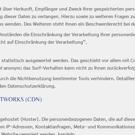
nft über Herkunft, Empfänger und Zweck Ihrer gespeicherten per
 dieser Daten zu verlangen. Hierzu sowie zu weiteren Fragen z
 wenden. Des Weiteren steht Ihnen ein Beschwerderecht bei d
ständen die Einschränkung der Verarbeitung Ihrer personenbez
ht auf Einschränkung der Verarbeitung“.
n statistisch ausgewertet werden. Das geschieht vor allem mi
gel anonym; das Surf-Verhalten kann nicht zu Ihnen zurückverfol
rch die Nichtbenutzung bestimmter Tools verhindern. Detaillier
nden Datenschutzerklärung.
ETWORKS (CDN)
r gehostet (Hoster). Die personenbezogenen Daten, die auf dies
a. um IP-Adressen, Kontaktanfragen, Meta- und Kommunikations
e Website generiert werden, handeln.