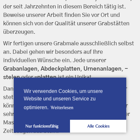
der seit Jahrzehnten in diesem Bereich tätig ist.
Beweise unserer Arbeit finden Sie vor Ort und
können sich von der Qualität unserer Grabstätten
überzeugen.
Wir fertigen unsere Grabmale ausschließlich selbst
an. Dabei gehen wir besonders auf Ihre
individuellen Wünsche ein. Jede unserer
Grabanlagen
,
Abdeckplatten
,
Urnenanlagen
,
-
stelen
oder
–platten
ist ein Unikat.
Dank ausreichender Lagerkapazitäten haben wir
Wir verwenden Cookies, um unsere
stets eine große Materialauswahl vor Ort und
Website und unseren Service zu
können kurzfristig produzieren. Mit Hilfe unserer
optimieren.
Weiterlesen
sehr gut ausgebildeten Steinmetze und moderner
Maschinen entstehen so ganz besondere
Nur funktionsfähig
Alle Cookies
Zeitzeugen aus Stein.