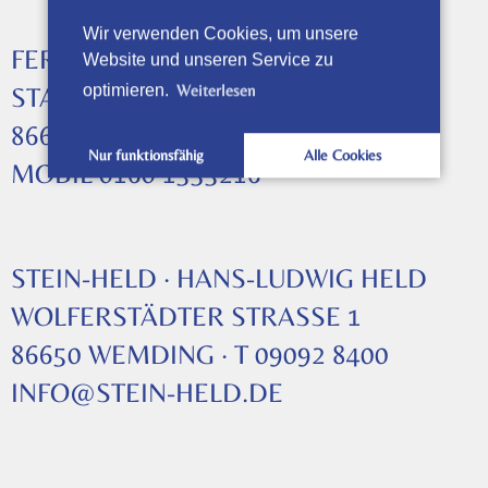
Wir verwenden Cookies, um unsere
FERTIGUNG & BETRIEB
Website und unseren Service zu
optimieren.
Weiterlesen
STADELMÜLLERWEG 31
86650 WEMDING · T 09092 1480
Nur funktionsfähig
Alle Cookies
MOBIL 0160 1535216
STEIN-HELD · HANS-LUDWIG HELD
WOLFERSTÄDTER STRASSE 1
86650 WEMDING · T 09092 8400
INFO@STEIN-HELD.DE